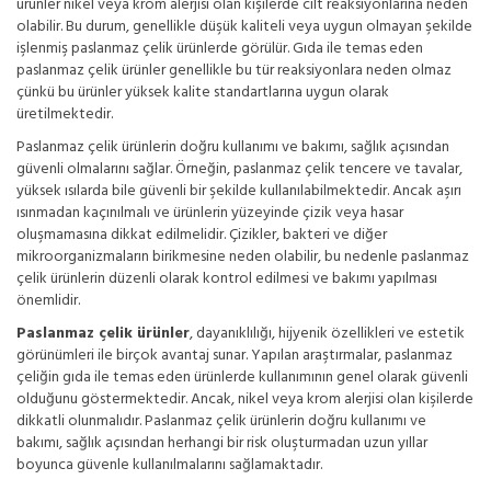
ürünler nikel veya krom alerjisi olan kişilerde cilt reaksiyonlarına neden
olabilir. Bu durum, genellikle düşük kaliteli veya uygun olmayan şekilde
işlenmiş paslanmaz çelik ürünlerde görülür. Gıda ile temas eden
paslanmaz çelik ürünler genellikle bu tür reaksiyonlara neden olmaz
çünkü bu ürünler yüksek kalite standartlarına uygun olarak
üretilmektedir.
Paslanmaz çelik ürünlerin
doğru kullanımı ve bakımı, sağlık açısından
güvenli olmalarını sağlar. Örneğin, paslanmaz çelik tencere ve tavalar,
yüksek ısılarda bile güvenli bir şekilde kullanılabilmektedir. Ancak aşırı
ısınmadan kaçınılmalı ve ürünlerin yüzeyinde çizik veya hasar
oluşmamasına dikkat edilmelidir. Çizikler, bakteri ve diğer
mikroorganizmaların birikmesine neden olabilir, bu nedenle paslanmaz
çelik ürünlerin düzenli olarak kontrol edilmesi ve bakımı yapılması
önemlidir.
Paslanmaz çelik ürünler
, dayanıklılığı, hijyenik özellikleri ve estetik
görünümleri ile birçok avantaj sunar. Yapılan araştırmalar, paslanmaz
çeliğin gıda ile temas eden ürünlerde kullanımının genel olarak güvenli
olduğunu göstermektedir. Ancak, nikel veya krom alerjisi olan kişilerde
dikkatli olunmalıdır. Paslanmaz çelik ürünlerin doğru kullanımı ve
bakımı, sağlık açısından herhangi bir risk oluşturmadan uzun yıllar
boyunca güvenle kullanılmalarını sağlamaktadır.