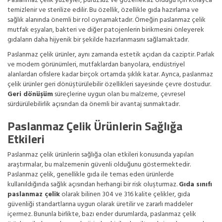
Paslanmaz çelik yüzeyler, pürüzsüz ve gözeneksiz olduğu için kolayca
temizlenir ve sterilize edilir. Bu özellik, özellikle gıda hazırlama ve
sağlık alanında önemli bir rol oynamaktadır. Örneğin paslanmaz çelik
mutfak eşyaları, bakteri ve diğer patojenlerin birikmesini önleyerek
gıdaların daha hijyenik bir şekilde hazırlanmasını sağlamaktadır.
Paslanmaz çelik ürünler, aynı zamanda estetik açıdan da caziptir. Parlak
ve modern görünümleri, mutfaklardan banyolara, endüstriyel
alanlardan ofislere kadar birçok ortamda şıklık katar. Ayrıca, paslanmaz
çelik ürünler geri dönüştürülebilir özellikleri sayesinde çevre dostudur.
Geri dönüşüm
süreçlerine uygun olan bu malzeme, çevresel
sürdürülebilirlik açısından da önemli bir avantaj sunmaktadır.
Paslanmaz Çelik Ürünlerin Sağlığa
Etkileri
Paslanmaz çelik ürünlerin sağlığa olan etkileri konusunda yapılan
araştırmalar, bu malzemenin güvenli olduğunu göstermektedir.
Paslanmaz çelik, genellikle gıda ile temas eden ürünlerde
kullanıldığında sağlık açısından herhangi bir risk oluşturmaz.
Gıda sınıfı
paslanmaz çelik
olarak bilinen 304 ve 316 kalite çelikler, gıda
güvenliği standartlarına uygun olarak üretilir ve zararlı maddeler
içermez. Bununla birlikte, bazı ender durumlarda, paslanmaz çelik