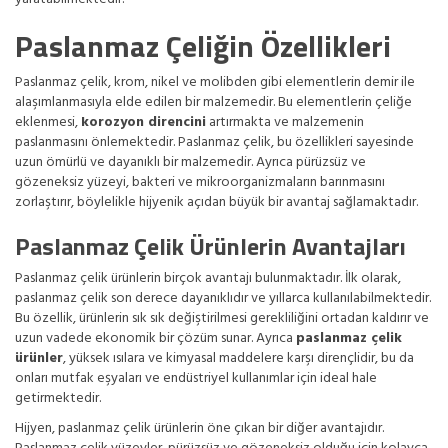
Paslanmaz Çeliğin Özellikleri
Paslanmaz çelik, krom, nikel ve molibden gibi elementlerin demir ile
alaşımlanmasıyla elde edilen bir malzemedir. Bu elementlerin çeliğe
eklenmesi,
korozyon direncini
artırmakta ve malzemenin
paslanmasını önlemektedir. Paslanmaz çelik, bu özellikleri sayesinde
uzun ömürlü ve dayanıklı bir malzemedir. Ayrıca pürüzsüz ve
gözeneksiz yüzeyi, bakteri ve mikroorganizmaların barınmasını
zorlaştırır, böylelikle hijyenik açıdan büyük bir avantaj sağlamaktadır.
Paslanmaz Çelik Ürünlerin Avantajları
Paslanmaz çelik ürünlerin birçok avantajı bulunmaktadır. İlk olarak,
paslanmaz çelik son derece dayanıklıdır ve yıllarca kullanılabilmektedir.
Bu özellik, ürünlerin sık sık değiştirilmesi gerekliliğini ortadan kaldırır ve
uzun vadede ekonomik bir çözüm sunar. Ayrıca
paslanmaz çelik
ürünler
, yüksek ısılara ve kimyasal maddelere karşı dirençlidir, bu da
onları mutfak eşyaları ve endüstriyel kullanımlar için ideal hale
getirmektedir.
Hijyen,
paslanmaz çelik ürünlerin
öne çıkan bir diğer avantajıdır.